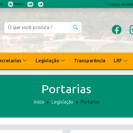
ão
Mapa
Ir para o conte
+A
-A
ecretarias
Legislação
Transparência
LRF
Portarias
Início
Legislação
Portarias