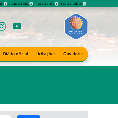
údo
1
Ir para o menu
2
Ir para a busca
3
Ir para o rodapé
4
Diário oficial
Licitações
Ouvidoria