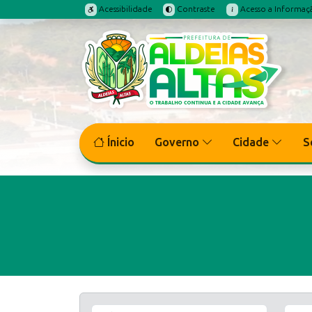
Acessibilidade
Contraste
Acesso a Informaç
Ínicio
Governo
Cidade
S