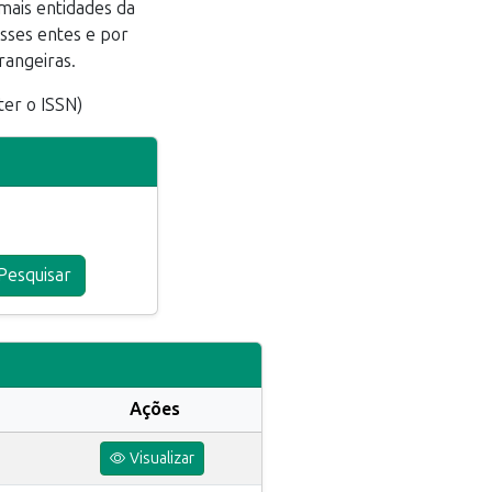
mais entidades da
esses entes e por
trangeiras.
ter o ISSN)
Pesquisar
Ações
Visualizar