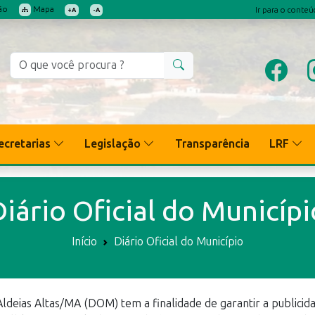
ão
Mapa
Ir para o conte
+A
-A
ecretarias
Legislação
Transparência
LRF
Diário Oficial do Municípi
Início
Diário Oficial do Município
 Aldeias Altas/MA (DOM) tem a finalidade de garantir a publicid