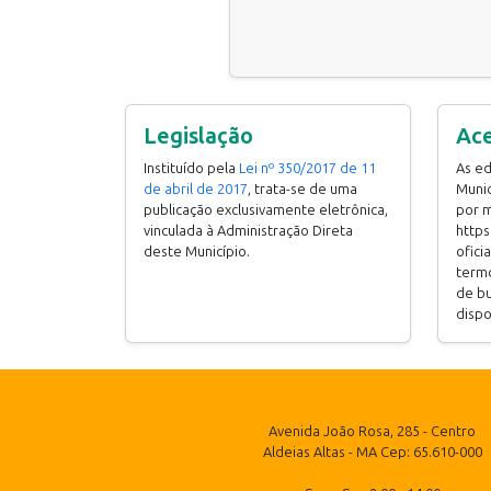
Legislação
Ac
Instituído pela
Lei nº 350/2017 de 11
As ed
de abril de 2017
, trata-se de uma
Munic
publicação exclusivamente eletrônica,
por m
vinculada à Administração Direta
https
deste Município.
ofici
termo
de bu
dispo
Avenida João Rosa, 285 - Centro
Aldeias Altas - MA Cep: 65.610-000