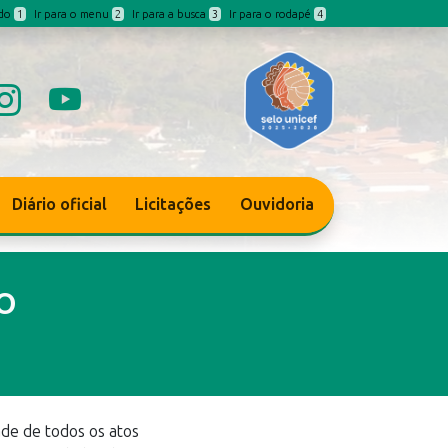
údo
1
Ir para o menu
2
Ir para a busca
3
Ir para o rodapé
4
Diário oficial
Licitações
Ouvidoria
o
ade de todos os atos