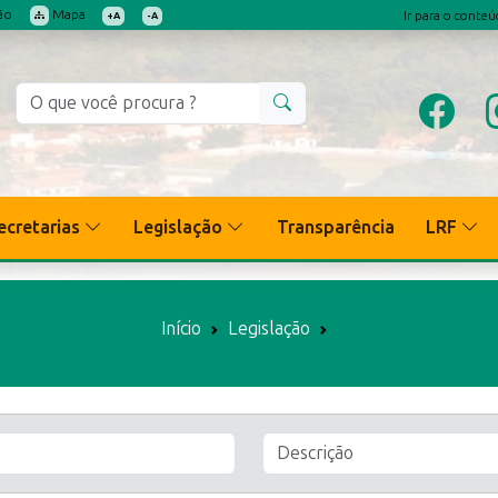
ão
Mapa
Ir para o conte
+A
-A
ecretarias
Legislação
Transparência
LRF
Início
Legislação