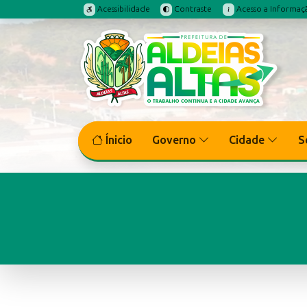
Acessibilidade
Contraste
Acesso a Informaç
Ínicio
Governo
Cidade
S