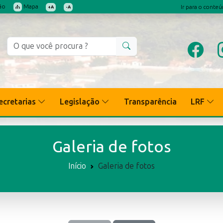
ão
Mapa
Ir para o conte
+A
-A
ecretarias
Legislação
Transparência
LRF
Galeria de fotos
Início
Galeria de fotos