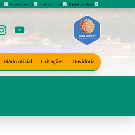
údo
1
Ir para o menu
2
Ir para a busca
3
Ir para o rodapé
4
Diário oficial
Licitações
Ouvidoria