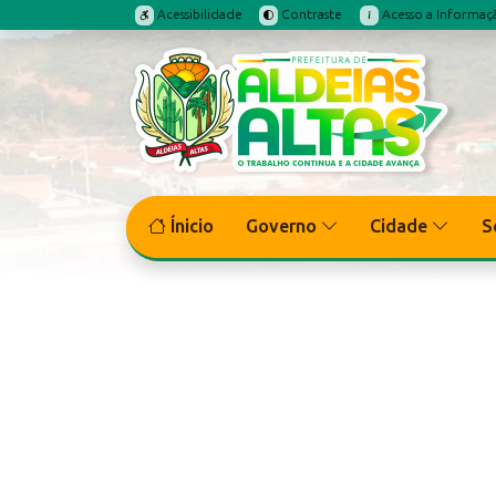
Acessibilidade
Contraste
Acesso a Informaç
Ínicio
Governo
Cidade
S