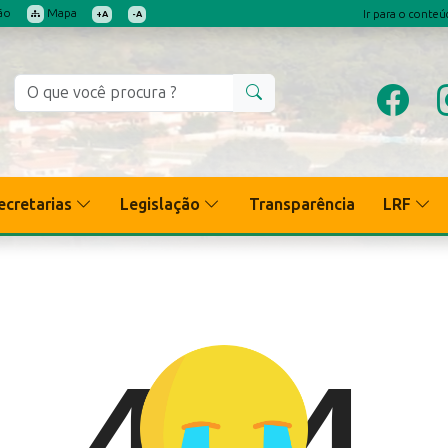
ão
Mapa
Ir para o conte
+A
-A
ecretarias
Legislação
Transparência
LRF
4
4