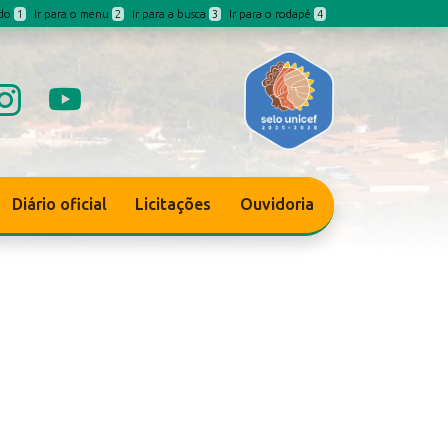
údo
1
Ir para o menu
2
Ir para a busca
3
Ir para o rodapé
4
Diário oficial
Licitações
Ouvidoria