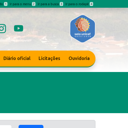
údo
1
Ir para o menu
2
Ir para a busca
3
Ir para o rodapé
4
Diário oficial
Licitações
Ouvidoria