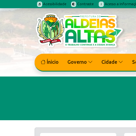
Acessibilidade
Contraste
Acesso a Informaç
Ínicio
Governo
Cidade
S