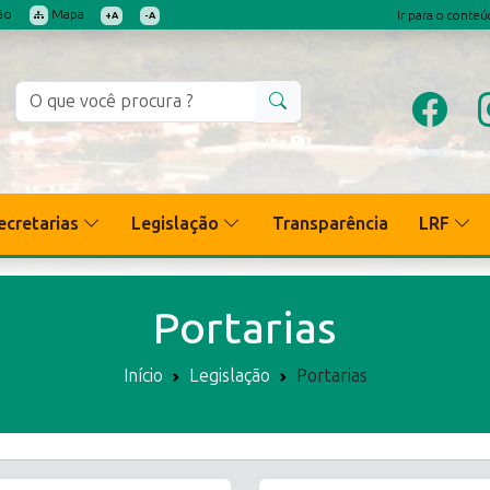
ão
Mapa
Ir para o conte
+A
-A
ecretarias
Legislação
Transparência
LRF
Portarias
Início
Legislação
Portarias